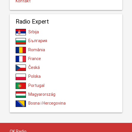
Kontakt
Radio Expert
Srbija
България
România
France
Česká
Polska
Portugal
Magyarország
Bosna i Hercegovina
OK Radio