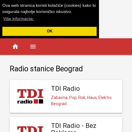
Ova web stranica koristi kolačiće (cookies) kako bi
osigurala najbolje korisničko iskustvo.
Više informacija.
OK
home
menu
Radio stanice Beograd
TDI Radio
Zabavna, Pop, Rok, Haus, Elektro
Beograd
TDI Radio - Bez