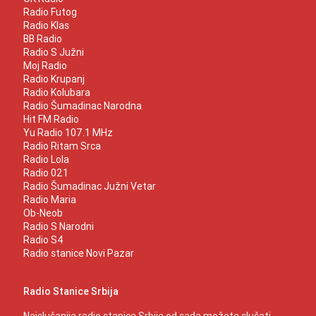
Radio Futog
Radio Klas
BB Radio
Radio S Južni
Moj Radio
Radio Krupanj
Radio Kolubara
Radio Šumadinac Narodna
Hit FM Radio
Yu Radio 107.1 MHz
Radio Ritam Srca
Radio Lola
Radio 021
Radio Šumadinac Južni Vetar
Radio Maria
Ob-Neob
Radio S Narodni
Radio S4
Radio stanice Novi Pazar
Radio Stanice Srbija
Najslušanije radio stanice Srbije od sada možete slušati