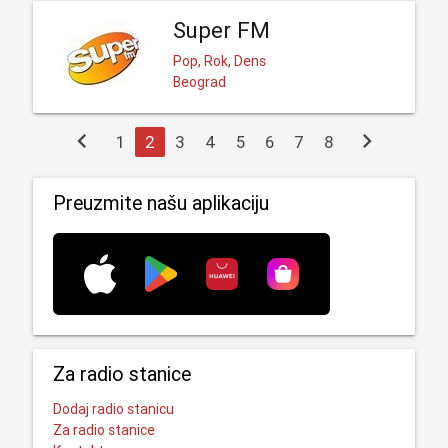
Super FM
Pop, Rok, Dens
Beograd
chevron_left
chevron_right
1
2
3
4
5
6
7
8
Preuzmite našu aplikaciju
Za radio stanice
Dodaj radio stanicu
Za radio stanice