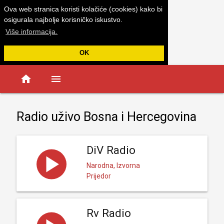
Ova web stranica koristi kolačiće (cookies) kako bi
osigurala najbolje korisničko iskustvo.
Više informacija.
OK
home
menu
Radio uživo Bosna i Hercegovina
DiV Radio
Narodna, Izvorna
Prijedor
Rv Radio