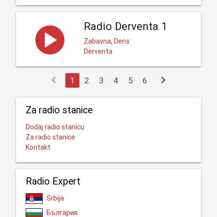
Radio Derventa 1
Zabavna, Dens
Derventa
chevron_left
chevron_right
1
2
3
4
5
6
Za radio stanice
Dodaj radio stanicu
Za radio stanice
Kontakt
Radio Expert
Srbija
България