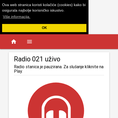
Ova web stranica koristi kolačiće (cookies) kako bi
osigurala najbolje korisničko iskustvo.
Više informacija.
OK
home
menu
Radio 021 uživo
Radio stanica je pauzirana. Za slušanje kliknite na
Play.