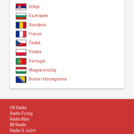
Srbija
България
România
France
Česká
Polska
Portugal
Magyarország
Bosna i Hercegovina
OK Radio
Radio Futog
Radio Klas
BB Radio
Radio S Južni