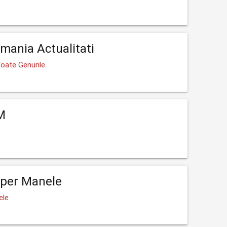
mania Actualitati
 Toate Genurile
M
uper Manele
ele