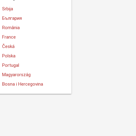
Srbija
България
România
France
Česká
Polska
Portugal
Magyarország
Bosna i Hercegovina