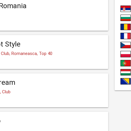
 Romania
t Style
 Club, Romaneasca, Top 40
tream
, Club
o