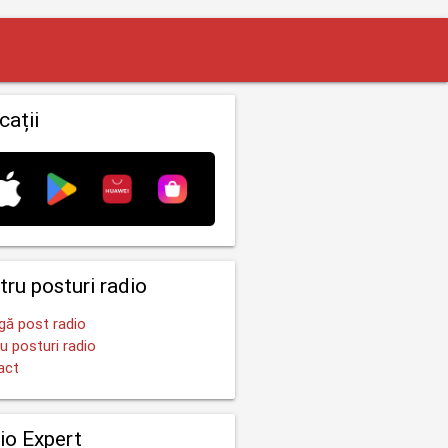
cații
tru posturi radio
ă post radio
u posturi radio
act
io Expert