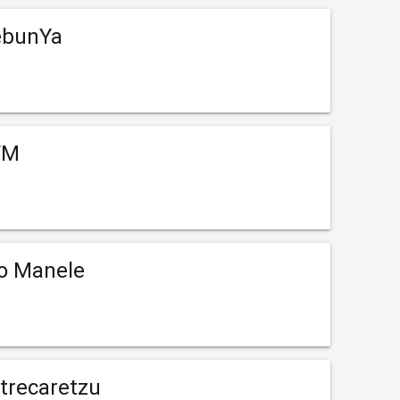
ebunYa
FM
o Manele
trecaretzu