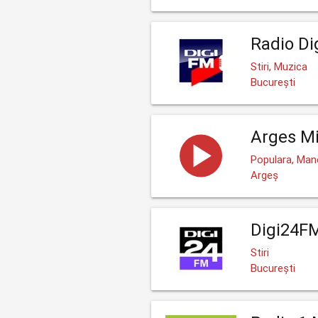
Radio Di
Stiri, Muzica
București
Arges M
Populara, Man
Argeș
Digi24F
Stiri
București