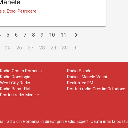
Manele
le, Etno, Petrecere
chevron_right
4
5
6
7
8
9
10
11
25
26
27
28
29
30
31
Radio Gosen Romania
Radio Balada
Radio Doxologia
Radio - Manele Vechi
West City Radio
Realitatea FM
Radio Banat FM
Posturi radio Crestin Ortodoxe
Posturi radio Manele
ri radio din România în direct prin Radio Expert. Caută în lista postur