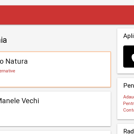
Apli
ia
o Natura
ernative
Pen
Adaug
Manele Vechi
Pentr
Cont
Rad