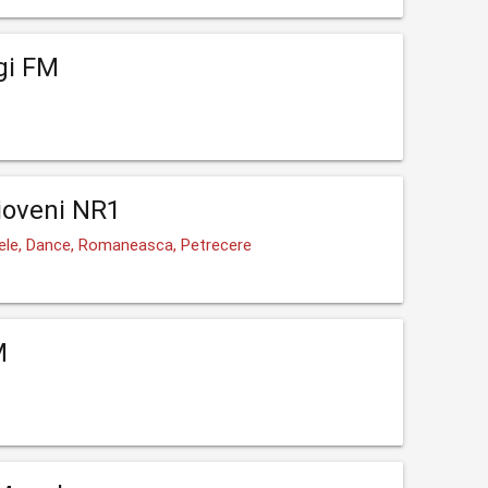
gi FM
ioveni NR1
ele, Dance, Romaneasca, Petrecere
M