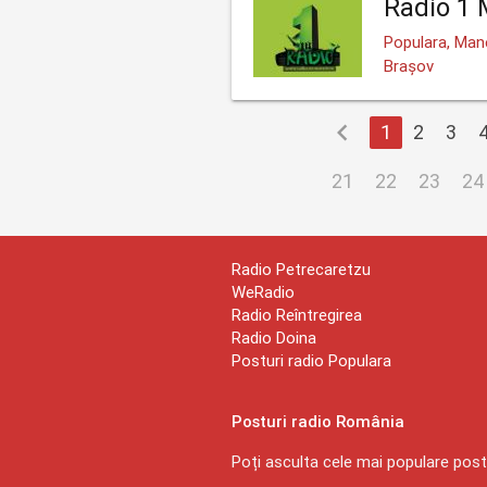
Radio 1 
Populara, Mane
Brașov
chevron_left
1
2
3
21
22
23
24
Radio Petrecaretzu
WeRadio
Radio Reîntregirea
Radio Doina
Posturi radio Populara
Posturi radio România
Poți asculta cele mai populare postu