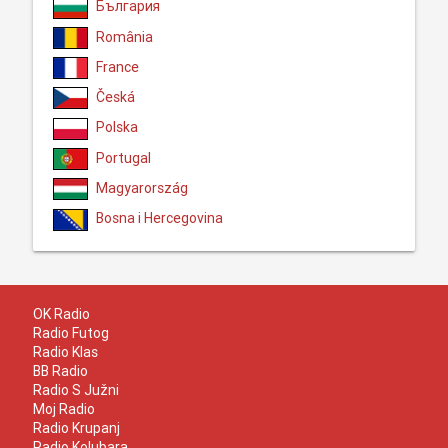
България
România
France
Česká
Polska
Portugal
Magyarország
Bosna i Hercegovina
OK Radio
Radio Futog
Radio Klas
BB Radio
Radio S Južni
Moj Radio
Radio Krupanj
Radio Kolubara