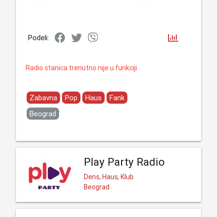
Podeli:
Radio stanica trenutno nije u funkciji.
Zabavna
Pop
Haus
Fank
Beograd
Play Party Radio
Dens, Haus, Klub
Beograd