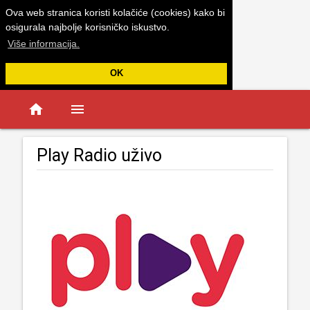
Ova web stranica koristi kolačiće (cookies) kako bi
osigurala najbolje korisničko iskustvo.
Više informacija.
OK
home
menu
Play Radio uživo