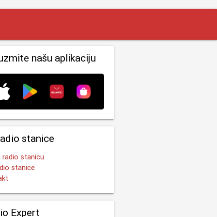
uzmite našu aplikaciju
radio stanice
 radio stanicu
dio stanice
akt
io Expert