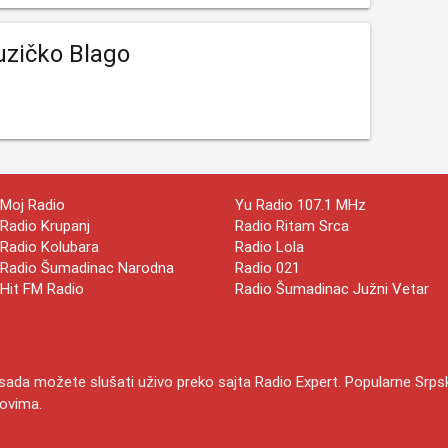
zičko Blago
Moj Radio
Yu Radio 107.1 MHz
Radio Krupanj
Radio Ritam Srca
Radio Kolubara
Radio Lola
Radio Šumadinac Narodna
Radio 021
Hit FM Radio
Radio Šumadinac Južni Vetar
d sada možete slušati uživo preko sajta Radio Expert. Popularne Srp
dovima.