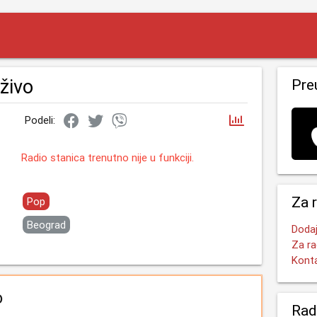
živo
Pre
Podeli:
Radio stanica trenutno nije u funkciji.
Za 
Pop
Beograd
Dodaj
Za ra
Kont
o
Rad