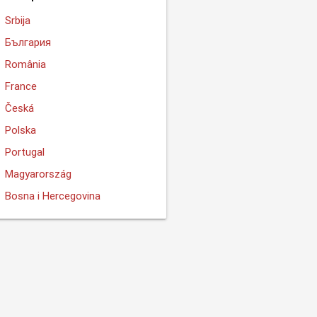
Srbija
България
România
France
Česká
Polska
Portugal
Magyarország
Bosna i Hercegovina