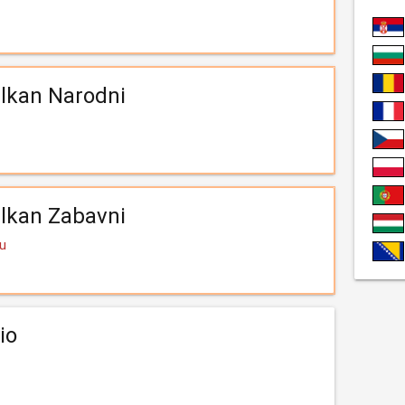
lkan Narodni
lkan Zabavni
Yu
io