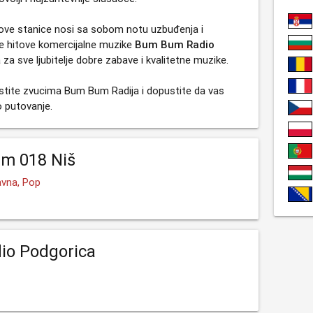
a ove stanice nosi sa sobom notu uzbuđenja i
e hitove komercijalne muzike
Bum Bum Radio
za sve ljubitelje dobre zabave i kvalitetne muzike.
ustite zvucima Bum Bum Radija i dopustite da vas
 putovanje.
um 018 Niš
vna, Pop
io Podgorica