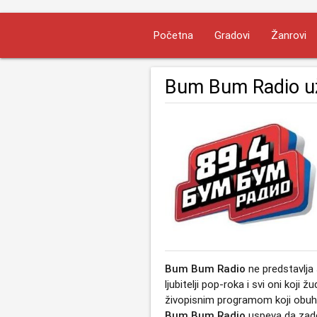
Početna
Gradovi
Žanrovi
Bum Bum Radio u
Bum Bum Radio
ne predstavlja
ljubitelji pop-roka i svi oni koj
živopisnim programom koji obuhva
Bum Bum Radio
uspeva da zadov