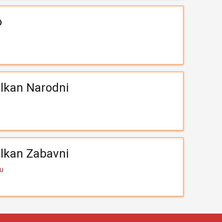
o
lkan Narodni
lkan Zabavni
Yu