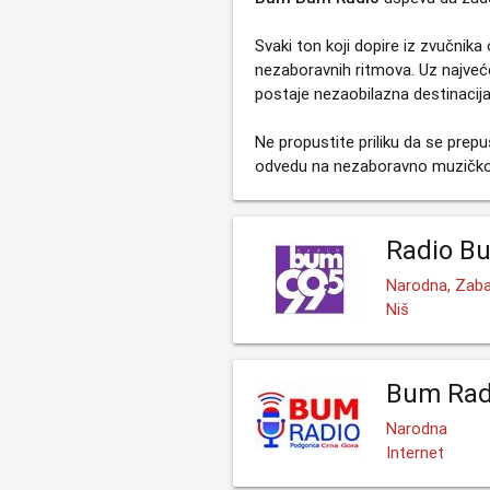
Svaki ton koji dopire iz zvučnik
nezaboravnih ritmova. Uz najveć
postaje nezaobilazna destinacija 
Ne propustite priliku da se prep
odvedu na nezaboravno muzičko
Radio B
Narodna, Zaba
Niš
Bum Rad
Narodna
Internet