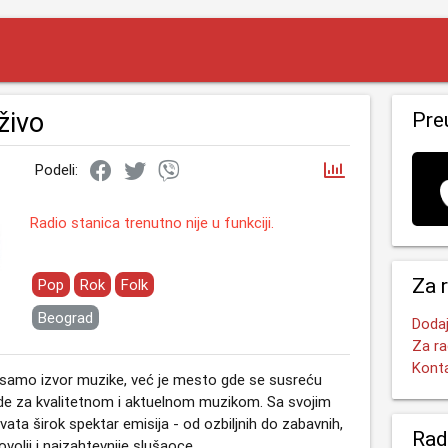
živo
Pre
Podeli:
Radio stanica trenutno nije u funkciji.
Za 
Pop
Rok
Folk
Beograd
Dodaj
Za ra
Kont
 samo izvor muzike, već je mesto gde se susreću
i žude za kvalitetnom i aktuelnom muzikom. Sa svojim
ta širok spektar emisija - od ozbiljnih do zabavnih,
Rad
olji i najzahtevnije slušaoce.