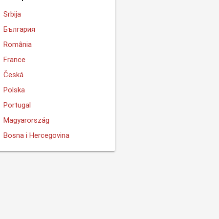
Srbija
България
România
France
Česká
Polska
Portugal
Magyarország
Bosna i Hercegovina