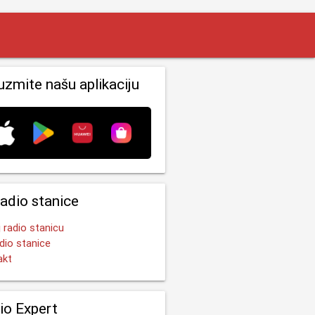
uzmite našu aplikaciju
radio stanice
 radio stanicu
dio stanice
akt
io Expert