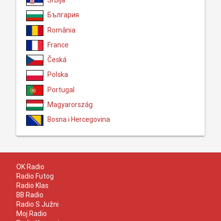
Srbija
България
România
France
Česká
Polska
Portugal
Magyarország
Bosna i Hercegovina
OK Radio
Radio Futog
Radio Klas
BB Radio
Radio S Južni
Moj Radio