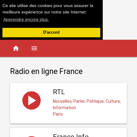
Ce site utilise des cookies pour vous assurer la
meilleure expérience sur notre site Internet.
Apprendre encore plus.
D'accord
home
menu
Radio en ligne France
RTL
Nouvelles, Parler, Politique, Culture,
Information
Paris
France Info