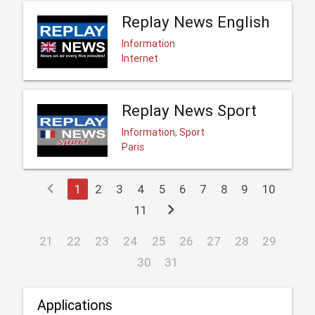
Replay News English
Information
Internet
Replay News Sport
Information, Sport
Paris
chevron_left
1
2
3
4
5
6
7
8
9
10
chevron_right
11
21
22
23
24
25
26
27
28
29
30
31
Applications