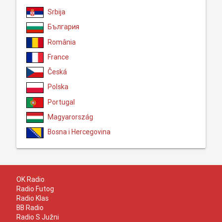
Srbija
България
România
France
Česká
Polska
Portugal
Magyarország
Bosna i Hercegovina
OK Radio
Radio Futog
Radio Klas
BB Radio
Radio S Južni