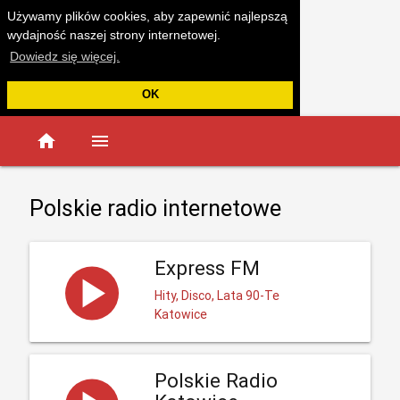
Używamy plików cookies, aby zapewnić najlepszą
wydajność naszej strony internetowej.
Dowiedz się więcej.
OK
home
menu
Polskie radio internetowe
Express FM
Hity, Disco, Lata 90-Te
Katowice
Polskie Radio