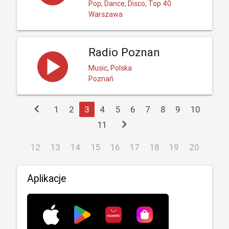
Pop, Dance, Disco, Top 40
Warszawa
Radio Poznan
Music, Polska
Poznań
chevron_left
1
2
3
4
5
6
7
8
9
10
chevron_right
11
12
13
14
15
16
17
18
19
20
Aplikacje