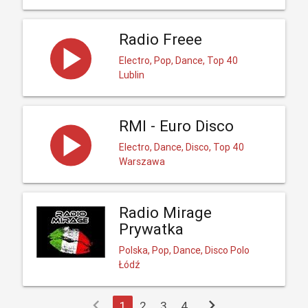
Radio Freee
Electro, Pop, Dance, Top 40
Lublin
RMI - Euro Disco
Electro, Dance, Disco, Top 40
Warszawa
Radio Mirage
Prywatka
Polska, Pop, Dance, Disco Polo
Łódź
chevron_left
chevron_right
1
2
3
4