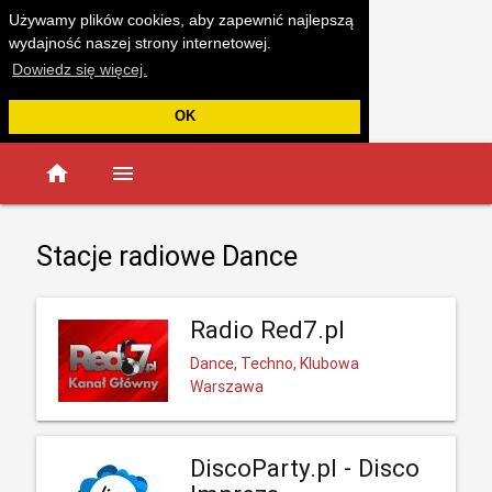
Używamy plików cookies, aby zapewnić najlepszą
wydajność naszej strony internetowej.
Dowiedz się więcej.
OK
home
menu
Stacje radiowe Dance
Radio Red7.pl
Dance, Techno, Klubowa
Warszawa
DiscoParty.pl - Disco