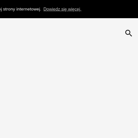
 strony internetowej.
Dowiedz się więcej.
search