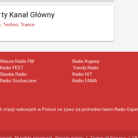
ty Kanał Główny
e, Techno, Trance
Wasze Radio FM
Radio Kujawy
Radio FEST
Trendy Radio
Slaskie Radio
Radio HIT
Radio Sochaczew
Radio FAMA
 stacji radiowych w Polsce na żywo za pośrednictwem Radio Expert.
pert. All rights reserved.
Privacy policy
/
Terms of Service
/
D