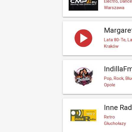
Electro, Danc
Warszawa
Margare
Lata 80-Te, La
Kraków
IndillaF
Pop, Rock, Bl
Opole
Inne Rad
Retro
Głuchołazy