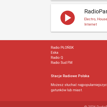
RadioPar
Electro, Hous
Internet
Radio PŁOŃSK
Eska
Radio Q
Radio Sud FM
Stacje Radiowe Polska
Możesz słuchać najpopularniejszych
gatunków lub miast.
© 2026 RadioEx