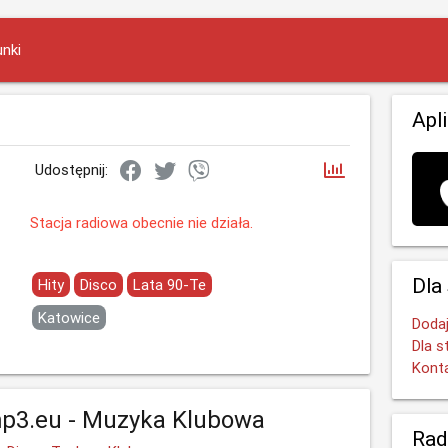
nki
Apl
Udostępnij:
Stacja radiowa obecnie nie działa.
Dla
Hity
Disco
Lata 90-Te
Katowice
Dodaj
Dla s
Kont
p3.eu - Muzyka Klubowa
Rad