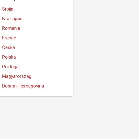
Srbija
България
România
France
Česká
Polska
Portugal
Magyarország
Bosna i Hercegovina