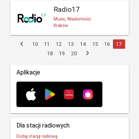
Radio17
Music, Wiadomości
Kraków
chevron_left
10
11
12
13
14
15
16
17
chevron_right
18
19
20
Aplikacje
Dla stacji radiowych
Dodaj stację radiową