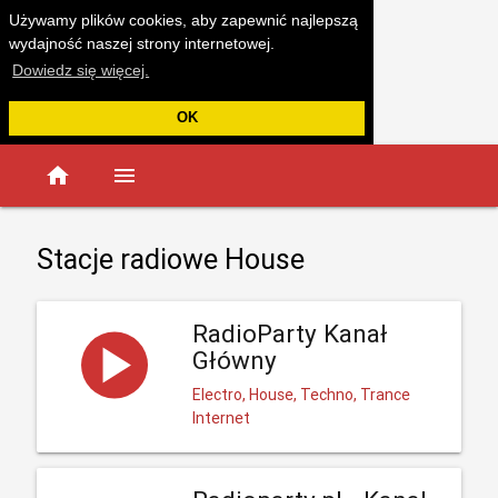
Używamy plików cookies, aby zapewnić najlepszą
wydajność naszej strony internetowej.
Dowiedz się więcej.
OK
home
menu
Stacje radiowe House
RadioParty Kanał
Główny
Electro, House, Techno, Trance
Internet