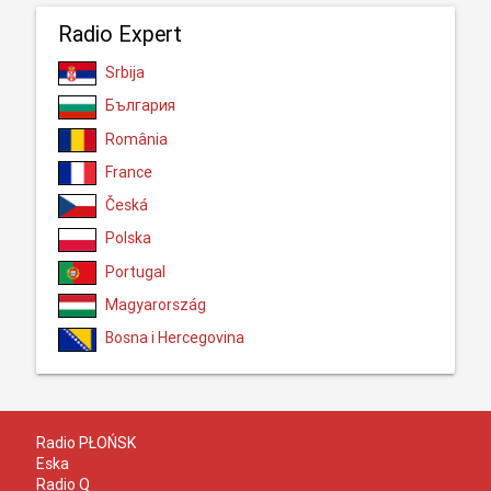
Radio Expert
Srbija
България
România
France
Česká
Polska
Portugal
Magyarország
Bosna i Hercegovina
Radio PŁOŃSK
Eska
Radio Q