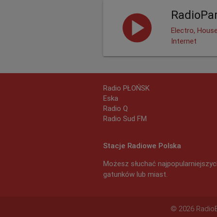
RadioPar
Electro, Hous
Internet
Radio PŁOŃSK
Eska
Radio Q
Radio Sud FM
Stacje Radiowe Polska
Możesz słuchać najpopularniejszych
gatunków lub miast.
© 2026 RadioEx