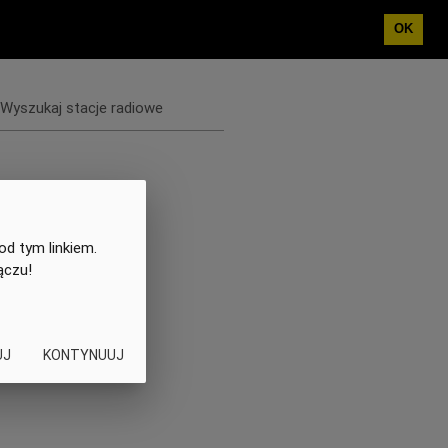
OK
Wyszukaj stacje radiowe
od tym linkiem.
ączu!
UJ
KONTYNUUJ