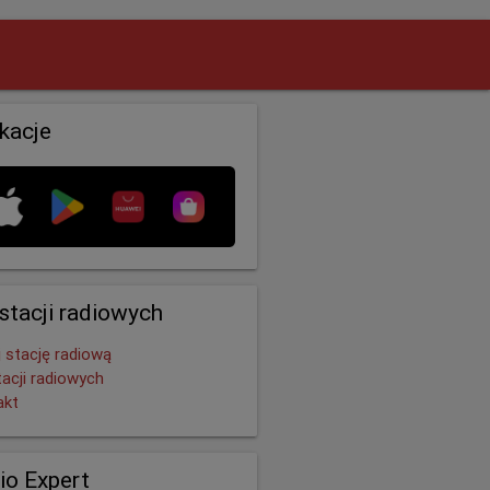
ikacje
 stacji radiowych
 stację radiową
tacji radiowych
akt
io Expert