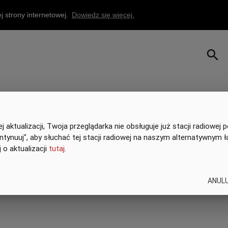
 strony internetowej.
Dowiedz się więcej.
search
 aktualizacji, Twoja przeglądarka nie obsługuje już stacji radiowej p
Kontynuuj", aby słuchać tej stacji radiowej na naszym alternatywnym ł
 o aktualizacji
tutaj
.
ANUL