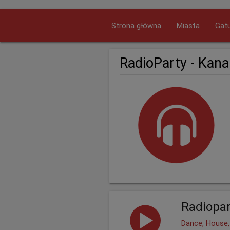
Strona główna
Miasta
Gatu
RadioParty - Kana
Radiopar
Dance, House,