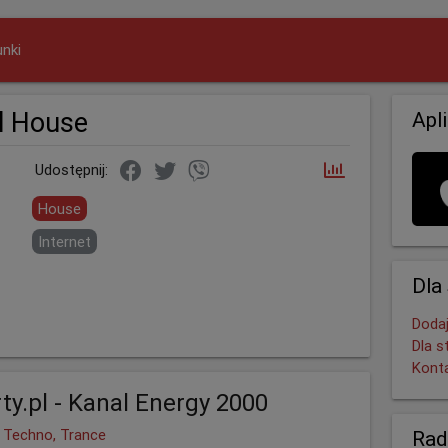
nki
l House
Apl
Udostępnij:
House
Internet
Dla
Dodaj
Dla s
Kont
ty.pl - Kanal Energy 2000
 Techno, Trance
Rad