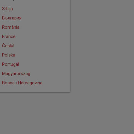
Srbija
България
România
France
Česká
Polska
Portugal
Magyarország
Bosna i Hercegovina