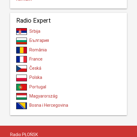
Radio Expert
Srbija
България
România
France
Česká
Polska
Portugal
Magyarország
Bosna i Hercegovina
Radio PŁOŃSK