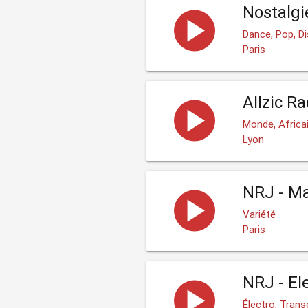
Nostalgie
Dance, Pop, D
Paris
Allzic Ra
Monde, Africa
Lyon
NRJ - Ma
Variété
Paris
NRJ - El
Électro, Trans