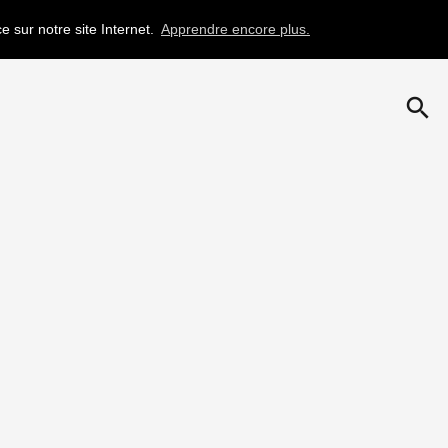
e sur notre site Internet.
Apprendre encore plus.
search