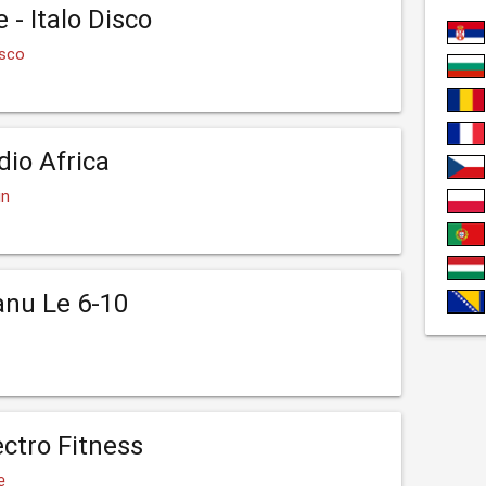
 - Italo Disco
isco
dio Africa
in
nu Le 6-10
ectro Fitness
e