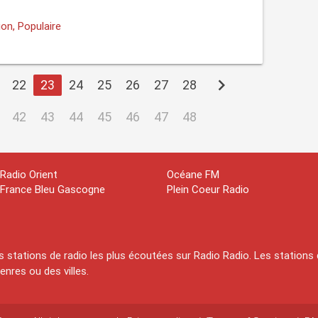
on, Populaire
chevron_right
22
23
24
25
26
27
28
42
43
44
45
46
47
48
Radio Orient
Océane FM
France Bleu Gascogne
Plein Coeur Radio
 stations de radio les plus écoutées sur Radio Radio. Les stations 
nres ou des villes.