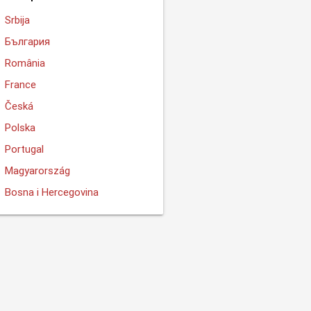
Srbija
България
România
France
Česká
Polska
Portugal
Magyarország
Bosna i Hercegovina