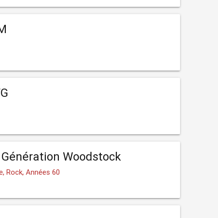
FM
FG
 Génération Woodstock
e, Rock, Années 60