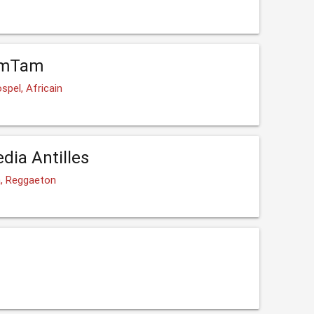
amTam
spel, Africain
dia Antilles
a, Reggaeton