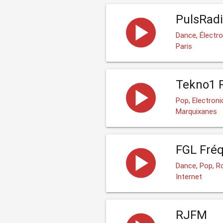
PulsRad
Dance, Électr
Paris
Tekno1 
Pop, Electron
Marquixanes
FGL Fré
Dance, Pop, Ro
Internet
RJFM