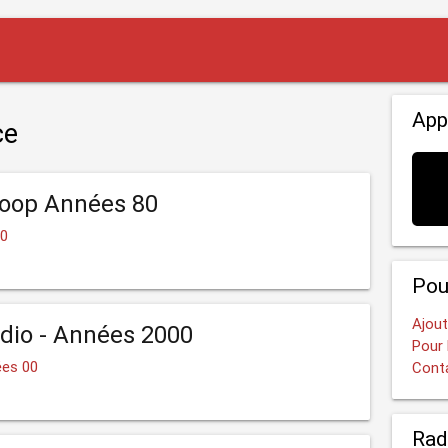
App
ce
coop Années 80
80
Pou
Ajout
dio - Années 2000
Pour 
ées 00
Cont
Rad