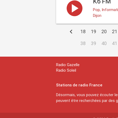
K6 FM
Pop, Informati
Dijon
chevron_left
18
19
20
21
38
39
40
41
Radio Gazelle
Radio Soleil
Stations de radio France
Désormais, vous pouvez écouter les
peuvent être recherchées par des ge