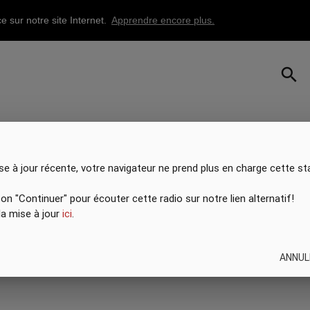
e sur notre site Internet.
Apprendre encore plus.
search
se à jour récente, votre navigateur ne prend plus en charge cette st
ton "Continuer" pour écouter cette radio sur notre lien alternatif!
 la mise à jour
ici
.
ANNUL