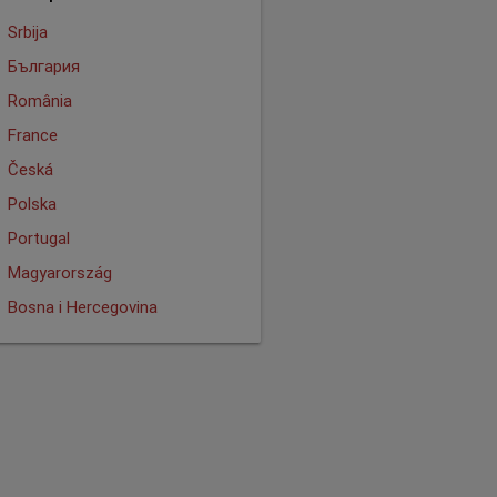
Srbija
България
România
France
Česká
Polska
Portugal
Magyarország
Bosna i Hercegovina