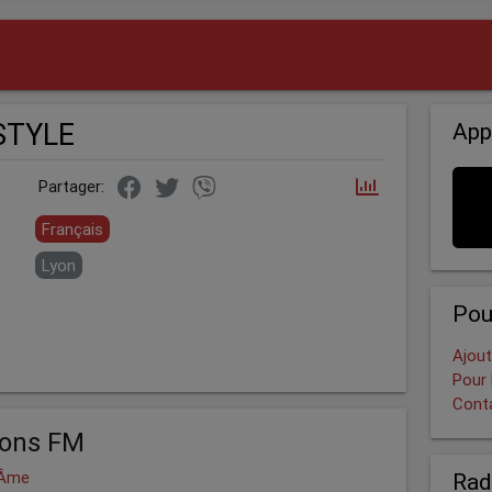
eSTYLE
App
Partager:
Français
Lyon
Pou
Ajout
Pour 
Cont
ions FM
 Âme
Rad