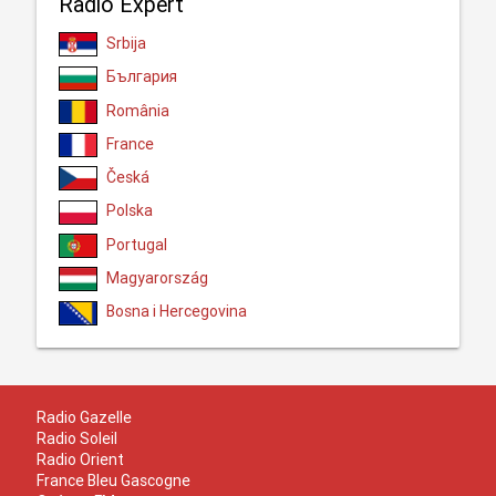
Radio Expert
Srbija
България
România
France
Česká
Polska
Portugal
Magyarország
Bosna i Hercegovina
Radio Gazelle
Radio Soleil
Radio Orient
France Bleu Gascogne