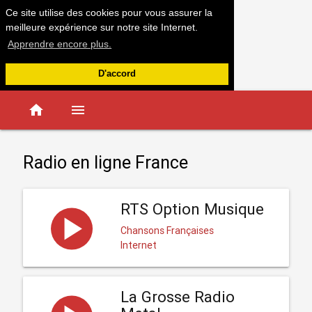
Ce site utilise des cookies pour vous assurer la
meilleure expérience sur notre site Internet.
Apprendre encore plus.
D'accord
home
menu
Radio en ligne France
RTS Option Musique
Chansons Françaises
Internet
La Grosse Radio