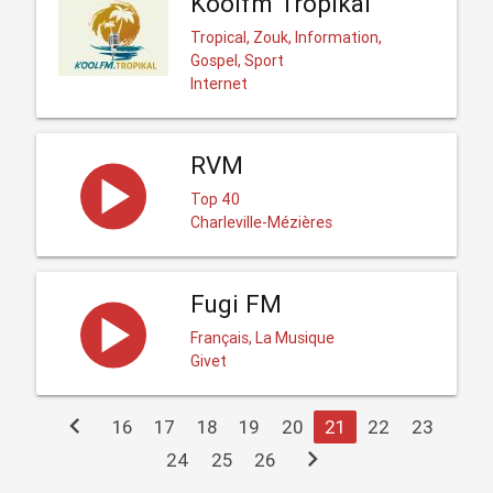
Koolfm Tropikal
Tropical, Zouk, Information,
Gospel, Sport
Internet
RVM
Top 40
Charleville-Mézières
Fugi FM
Français, La Musique
Givet
chevron_left
16
17
18
19
20
21
22
23
chevron_right
24
25
26