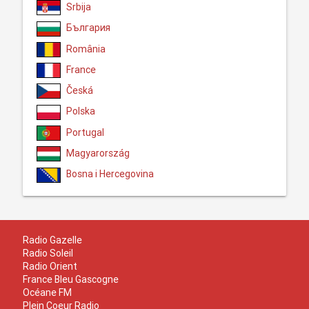
Srbija
България
România
France
Česká
Polska
Portugal
Magyarország
Bosna i Hercegovina
Radio Gazelle
Radio Soleil
Radio Orient
France Bleu Gascogne
Océane FM
Plein Coeur Radio