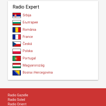
Radio Expert
Srbija
България
România
France
Česká
Polska
Portugal
Magyarország
Bosna i Hercegovina
Radio Gazelle
Radio Soleil
Radio Orient