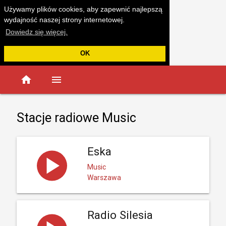
Używamy plików cookies, aby zapewnić najlepszą
wydajność naszej strony internetowej.
Dowiedz się więcej.
OK
home
menu
Stacje radiowe Music
Eska
Music
Warszawa
Radio Silesia