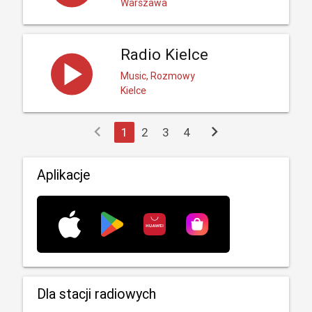
Warszawa
Radio Kielce
Music, Rozmowy
Kielce
chevron_left
chevron_right
1
2
3
4
Aplikacje
Dla stacji radiowych