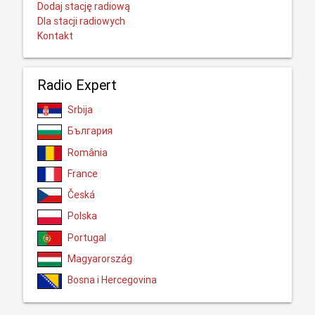
Dodaj stację radiową
Dla stacji radiowych
Kontakt
Radio Expert
Srbija
България
România
France
Česká
Polska
Portugal
Magyarország
Bosna i Hercegovina