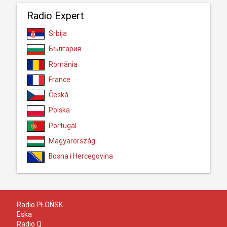
Radio Expert
Srbija
България
România
France
Česká
Polska
Portugal
Magyarország
Bosna i Hercegovina
Radio PŁOŃSK
Eska
Radio Q