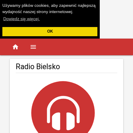
Używamy plików cookies, aby zapewnić najlepszą
wydajność naszej strony internetowej.
Dowiedz się więcej.
OK
home
menu
Radio Bielsko