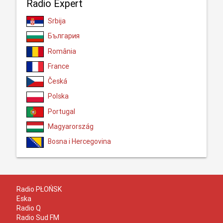
Radio Expert
Srbija
България
România
France
Česká
Polska
Portugal
Magyarország
Bosna i Hercegovina
Radio PŁOŃSK
Eska
Radio Q
Radio Sud FM