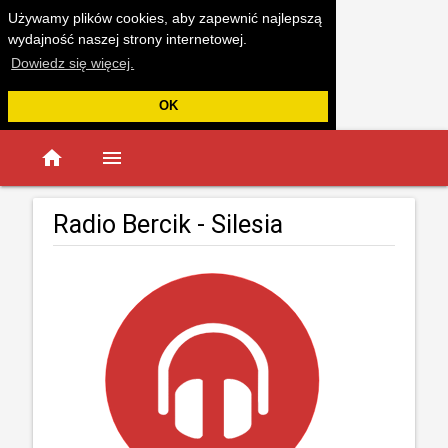
Używamy plików cookies, aby zapewnić najlepszą
wydajność naszej strony internetowej.
Dowiedz się więcej.
OK
home
menu
Radio Bercik - Silesia