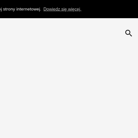
 strony internetowej.
Dowiedz się więcej.
search