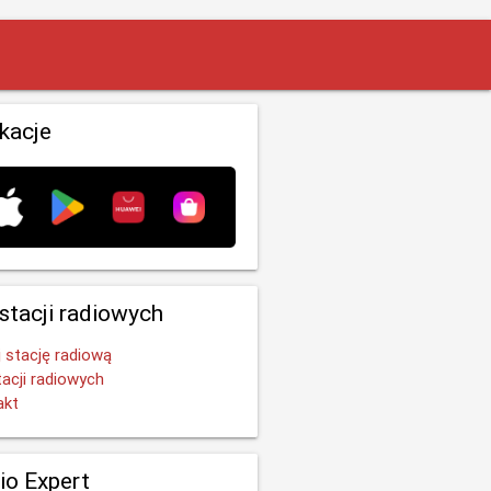
ikacje
 stacji radiowych
 stację radiową
tacji radiowych
akt
io Expert