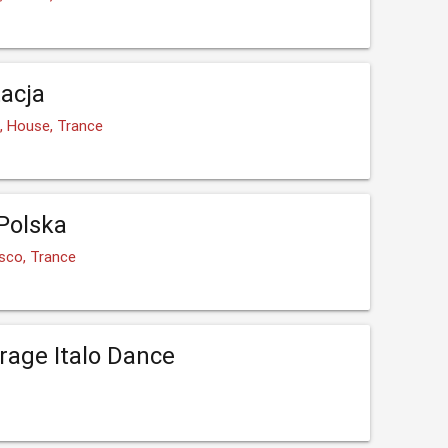
acja
e, House, Trance
Polska
isco, Trance
rage Italo Dance