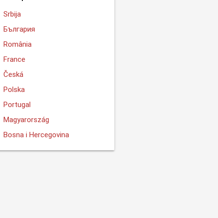
Srbija
България
România
France
Česká
Polska
Portugal
Magyarország
Bosna i Hercegovina