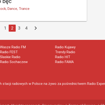
 bęc
Rock, Dance, Trance
chevron_right
1
2
3
4
Wasze Radio FM
Radio Kujawy
Radio FEST
Trendy Radio
Slaskie Radio
Radio HIT
Radio Sochaczew
Radio FAMA
 stacji radiowych w Polsce na żywo za pośrednictwem Radio Expert.