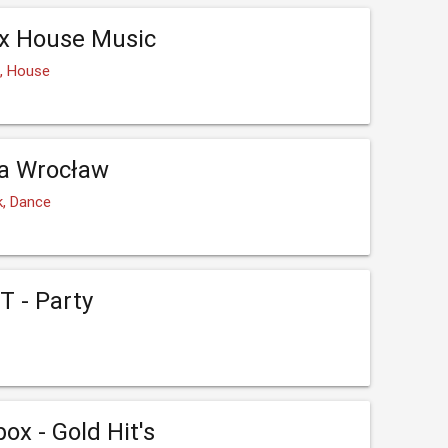
ax House Music
e, House
ra Wrocław
k, Dance
T - Party
ox - Gold Hit's