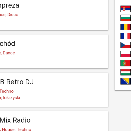
mpreza
nce, Disco
achód
k, Dance
B Retro DJ
 Techno
ętokrzyski
Mix Radio
e, House, Techno