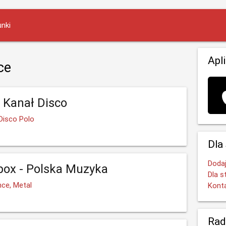
nki
Apl
ce
- Kanał Disco
Disco Polo
Dla
Dodaj
ox - Polska Muzyka
Dla s
nce, Metal
Kont
Rad