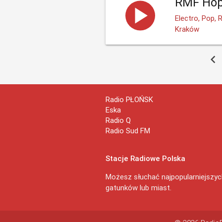
RMF Hop
Electro, Pop, 
Kraków
chevron_left
Radio PŁOŃSK
Eska
Radio Q
Radio Sud FM
Stacje Radiowe Polska
Możesz słuchać najpopularniejszych
gatunków lub miast.