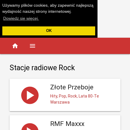
Używamy plików cookies, aby zapewnić najlepszą
wydajność naszej strony internetowej.
Dowiedz się więcej.
OK
home
menu
Stacje radiowe Rock
Złote Przeboje
Hity, Pop, Rock, Lata 80-Te
Warszawa
RMF Maxxx