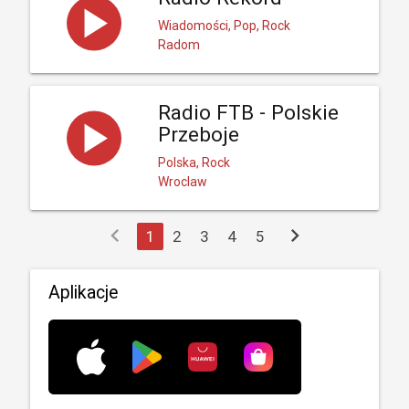
Wiadomości, Pop, Rock
Radom
Radio FTB - Polskie
Przeboje
Polska, Rock
Wroclaw
chevron_left
chevron_right
1
2
3
4
5
Aplikacje