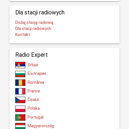
Dla stacji radiowych
Dodaj stację radiową
Dla stacji radiowych
Kontakt
Radio Expert
Srbija
България
România
France
Česká
Polska
Portugal
Magyarország