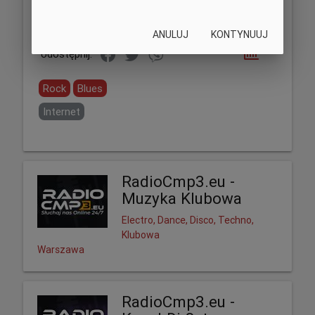
ANULUJ
KONTYNUUJ
Udostępnij:
Rock
Blues
Internet
RadioCmp3.eu -
Muzyka Klubowa
Electro, Dance, Disco, Techno,
Klubowa
Warszawa
RadioCmp3.eu -