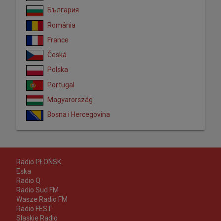
България
România
France
Česká
Polska
Portugal
Magyarország
Bosna i Hercegovina
Radio PŁOŃSK
Eska
Radio Q
Radio Sud FM
Wasze Radio FM
Radio FEST
Slaskie Radio