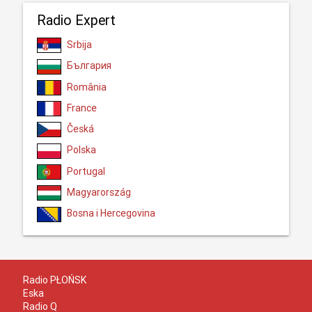
Radio Expert
Srbija
България
România
France
Česká
Polska
Portugal
Magyarország
Bosna i Hercegovina
Radio PŁOŃSK
Eska
Radio Q