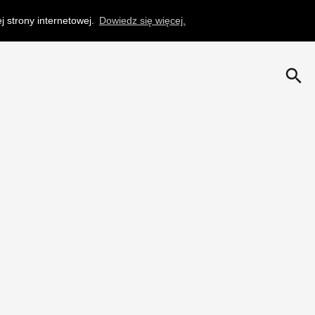
 strony internetowej.
Dowiedz się więcej.
search