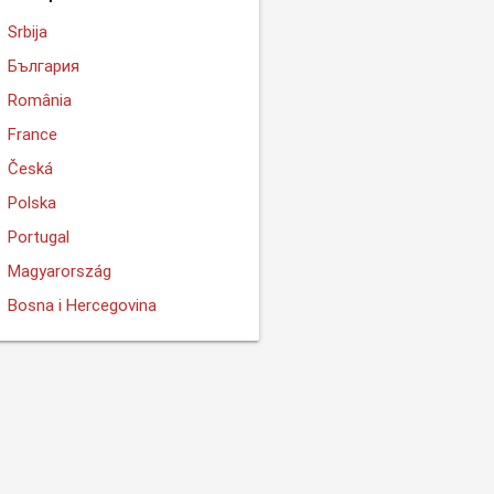
Srbija
България
România
France
Česká
Polska
Portugal
Magyarország
Bosna i Hercegovina