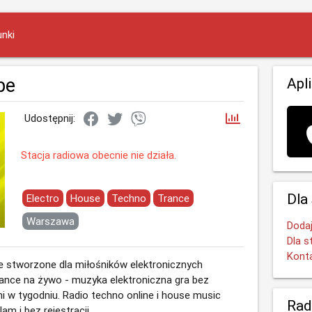
nki
be
Apl
Udostępnij:
Stacja radiowa obecnie nie działa.
Dla
Electro
House
Techno
Trance
Warszawa
Dodaj
Dla s
Kont
ine stworzone dla miłośników elektronicznych
rance na żywo - muzyka elektroniczna gra bez
ni w tygodniu. Radio techno online i house music
Rad
am i bez rejestracji.