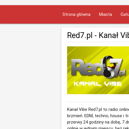
Strona główna
Miasta
Gatu
Red7.pl - Kanał Vi
Kanał Vibe Red7.pl to radio onl
brzmień. EDM, techno, house i t
przerwy 24 godziny na dobę, 7 d
online w jednym miejscu, bez rekl