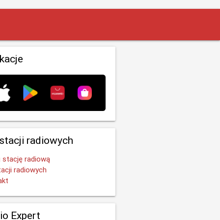
ikacje
 stacji radiowych
 stację radiową
tacji radiowych
akt
io Expert