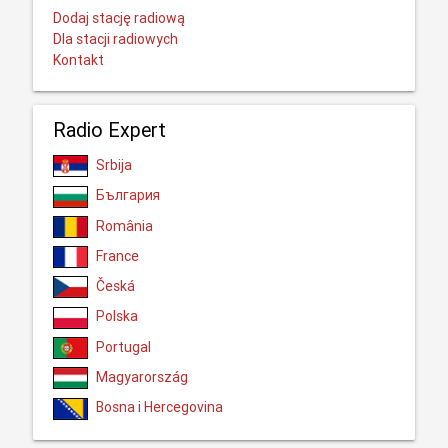
Dodaj stację radiową
Dla stacji radiowych
Kontakt
Radio Expert
Srbija
България
România
France
Česká
Polska
Portugal
Magyarország
Bosna i Hercegovina