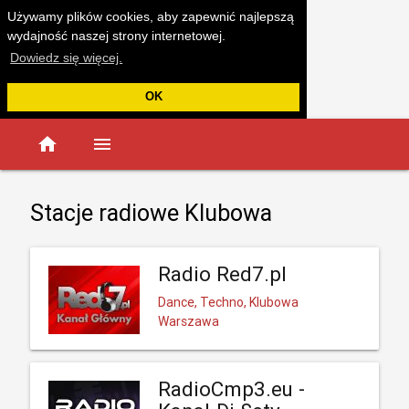
Używamy plików cookies, aby zapewnić najlepszą
wydajność naszej strony internetowej.
Dowiedz się więcej.
OK
home
menu
Stacje radiowe Klubowa
Radio Red7.pl
Dance, Techno, Klubowa
Warszawa
RadioCmp3.eu -