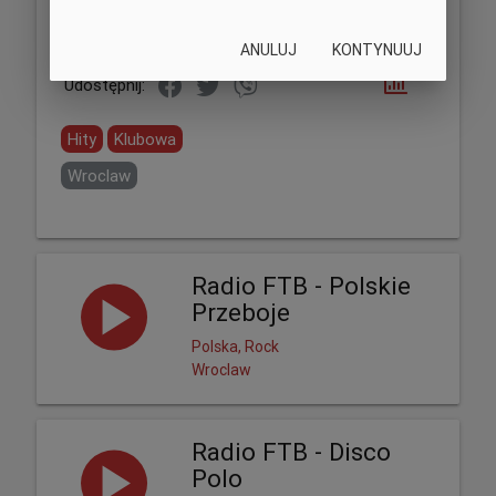
ANULUJ
KONTYNUUJ
Udostępnij:
Hity
Klubowa
Wroclaw
Radio FTB - Polskie
Przeboje
Polska, Rock
Wroclaw
Radio FTB - Disco
Polo