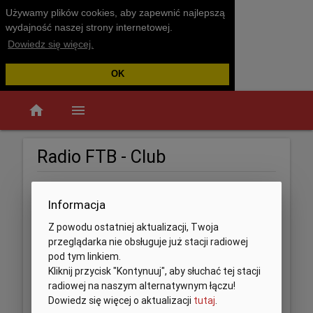
Używamy plików cookies, aby zapewnić najlepszą
wydajność naszej strony internetowej.
Dowiedz się więcej.
OK
home
menu
Radio FTB - Club
Informacja
Z powodu ostatniej aktualizacji, Twoja
przeglądarka nie obsługuje już stacji radiowej
pod tym linkiem.
Kliknij przycisk "Kontynuuj", aby słuchać tej stacji
radiowej na naszym alternatywnym łączu!
Dowiedz się więcej o aktualizacji
tutaj
.