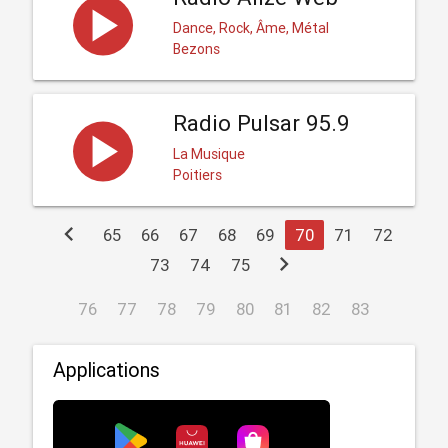
Dance, Rock, Âme, Métal
Bezons
Radio Pulsar 95.9
La Musique
Poitiers
chevron_left
65
66
67
68
69
70
71
72
chevron_right
73
74
75
76
77
78
79
80
81
82
83
Applications