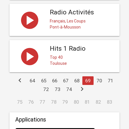
Radio Activités
Français, Les Coups
Pont-à-Mousson
Hits 1 Radio
Top 40
Toulouse
chevron_left
64
65
66
67
68
69
70
71
chevron_right
72
73
74
75
76
77
78
79
80
81
82
83
Applications