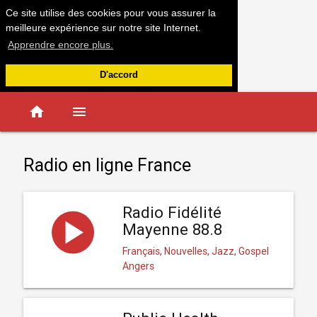
Ce site utilise des cookies pour vous assurer la
meilleure expérience sur notre site Internet.
Apprendre encore plus.
D'accord
home
menu
Radio en ligne France
Radio Fidélité
Mayenne 88.8
Français, Nouvelles, Jazz, Gospel
Angers