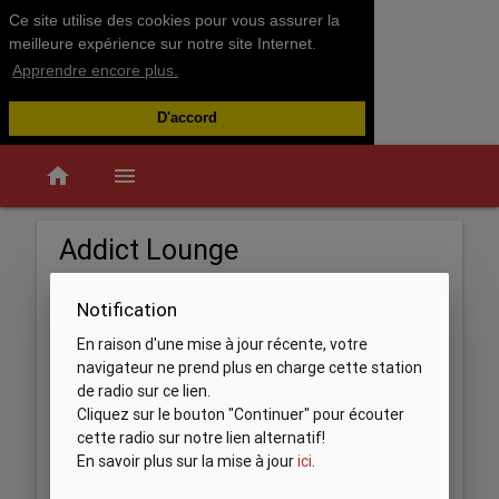
Ce site utilise des cookies pour vous assurer la
meilleure expérience sur notre site Internet.
Apprendre encore plus.
D'accord
home
menu
Addict Lounge
Notification
En raison d'une mise à jour récente, votre
navigateur ne prend plus en charge cette station
de radio sur ce lien.
Cliquez sur le bouton "Continuer" pour écouter
cette radio sur notre lien alternatif!
En savoir plus sur la mise à jour
ici
.