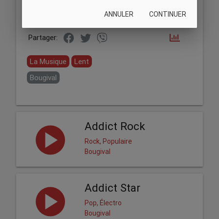
ANNULER
CONTINUER
Partager:
La Musique
Lent
Bougival
Addict Rock
Rock, Populaire
Bougival
Addict Star
Pop, Électro
Bougival