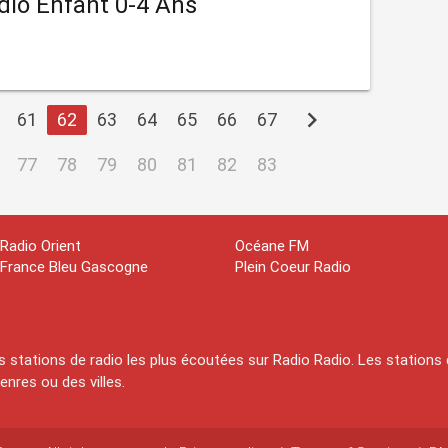
adio Enfant 0-4 Ans
chevron_right
61
62
63
64
65
66
67
77
78
79
80
81
82
83
Radio Orient
Océane FM
France Bleu Gascogne
Plein Coeur Radio
 stations de radio les plus écoutées sur Radio Radio. Les stations 
nres ou des villes.