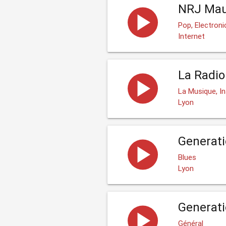
NRJ Mau
Pop, Electroni
Internet
La Radio
La Musique, I
Lyon
Generat
Blues
Lyon
Generat
Général