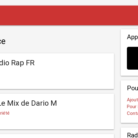
App
ce
adio Rap FR
Pou
Ajout
Le Mix de Dario M
Pour 
riété
Cont
Rad