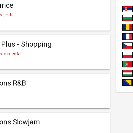
rice
ca, Hits
 Plus - Shopping
nstrumental
ions R&B
ions Slowjam