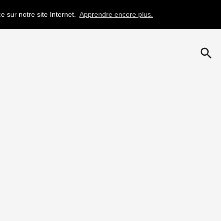
e sur notre site Internet.
Apprendre encore plus.
search