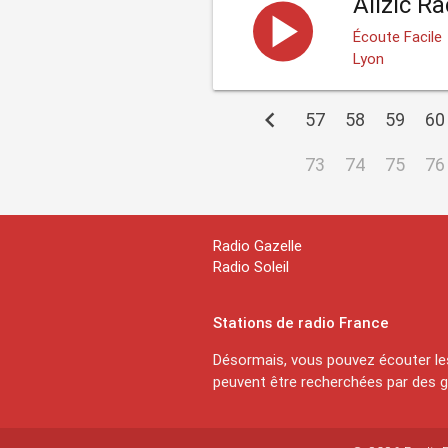
Allzic R
Écoute Facile
Lyon
chevron_left
57
58
59
60
73
74
75
76
Radio Gazelle
Radio Soleil
Stations de radio France
Désormais, vous pouvez écouter les
peuvent être recherchées par des ge