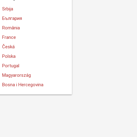
Srbija
България
România
France
Česká
Polska
Portugal
Magyarország
Bosna i Hercegovina