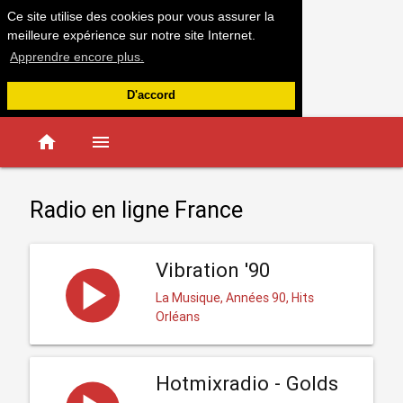
Ce site utilise des cookies pour vous assurer la
meilleure expérience sur notre site Internet.
Apprendre encore plus.
D'accord
home
menu
Radio en ligne France
Vibration '90
La Musique, Années 90, Hits
Orléans
Hotmixradio - Golds