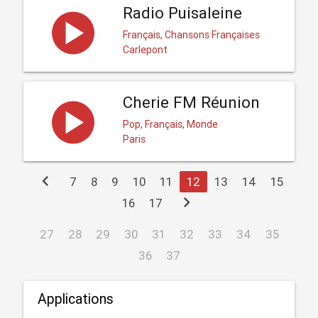
Radio Puisaleine
Français, Chansons Françaises
Carlepont
Cherie FM Réunion
Pop, Français, Monde
Paris
chevron_left
7
8
9
10
11
12
13
14
15
chevron_right
16
17
27
28
29
30
31
32
33
34
35
36
37
Applications