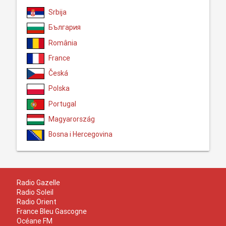
Srbija
България
România
France
Česká
Polska
Portugal
Magyarország
Bosna i Hercegovina
Radio Gazelle
Radio Soleil
Radio Orient
France Bleu Gascogne
Océane FM