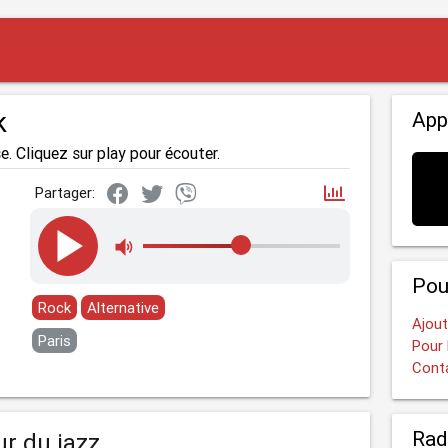
k
App
e. Cliquez sur play pour écouter.
Partager:
Pou
Rock
Alternative
Ajout
Paris
Pour 
Cont
Rad
ur du jazz