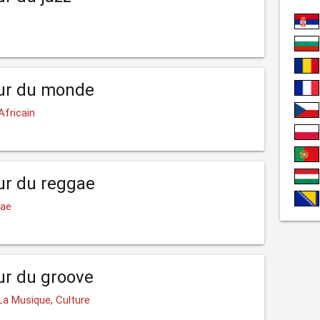
our du monde
Africain
ur du reggae
gae
ur du groove
La Musique, Culture