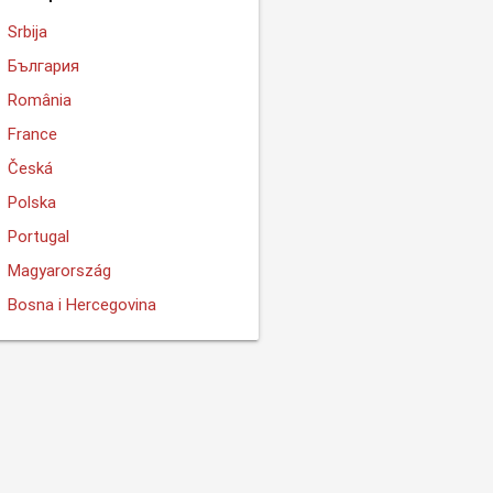
Srbija
България
România
France
Česká
Polska
Portugal
Magyarország
Bosna i Hercegovina