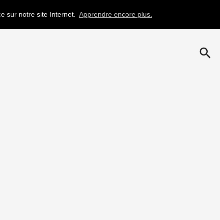
e sur notre site Internet.
Apprendre encore plus.
search