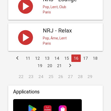
Pop, Lent, Club
Paris
NRJ - Relax
Pop, Âme, Lent
Paris
chevron_left
11
12
13
14
15
16
17
18
chevron_right
19
20
21
22
23
24
25
26
27
28
29
Applications