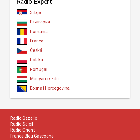
Radio Expert
Srbija
България
România
France
Česká
Polska
Portugal
Magyarország
Bosna i Hercegovina
Radio Gazelle
Radio Soleil
Radio Orient
France Bleu Gascogne