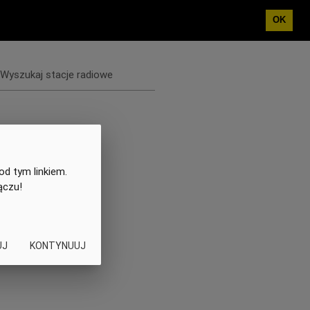
OK
Wyszukaj stacje radiowe
od tym linkiem.
ączu!
UJ
KONTYNUUJ