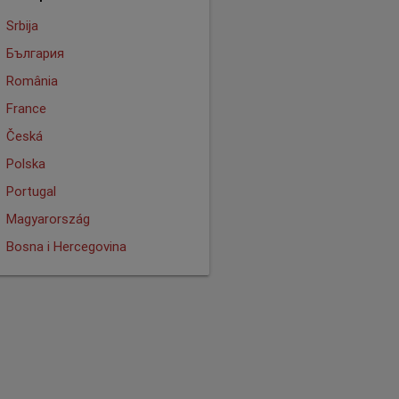
Srbija
България
România
France
Česká
Polska
Portugal
Magyarország
Bosna i Hercegovina