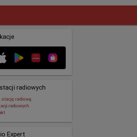
ikacje
 stacji radiowych
 stację radiową
tacji radiowych
akt
io Expert