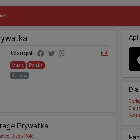
nki
rywatka
Apl
Udostępnij:
Music
Polska
Kraków
Dla
Dodaj
Dla s
Kont
irage Prywatka
ance, Disco Polo
Rad