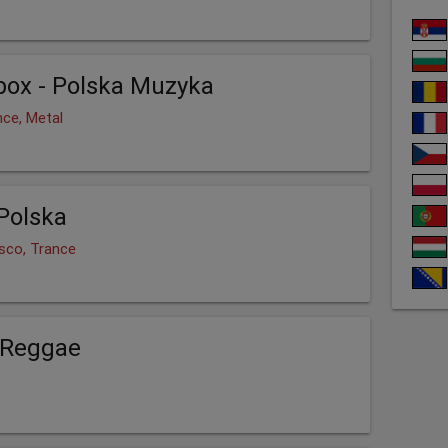
ox - Polska Muzyka
nce, Metal
Polska
isco, Trance
Reggae