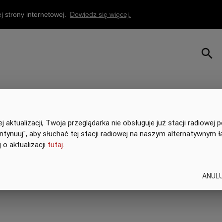
 strony internetowej.
Dowiedz się więcej.
search
 aktualizacji, Twoja przeglądarka nie obsługuje już stacji radiowej p
Kontynuuj", aby słuchać tej stacji radiowej na naszym alternatywnym ł
 o aktualizacji
tutaj
.
ANUL