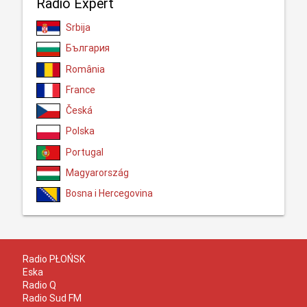
Radio Expert
Srbija
България
România
France
Česká
Polska
Portugal
Magyarország
Bosna i Hercegovina
Radio PŁOŃSK
Eska
Radio Q
Radio Sud FM