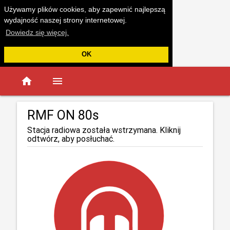
Używamy plików cookies, aby zapewnić najlepszą
wydajność naszej strony internetowej.
Dowiedz się więcej.
OK
home
menu
RMF ON 80s
Stacja radiowa została wstrzymana. Kliknij
odtwórz, aby posłuchać.