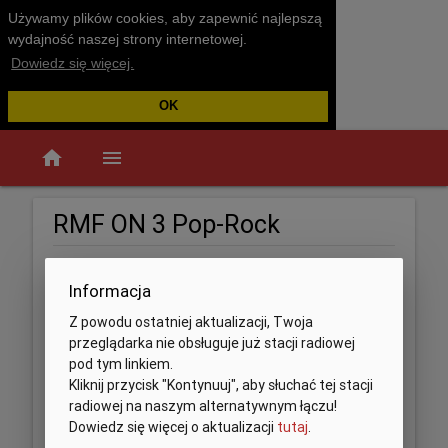
Używamy plików cookies, aby zapewnić najlepszą
wydajność naszej strony internetowej.
Dowiedz się więcej.
OK
home
menu
RMF ON 3 Pop-Rock
Informacja
Z powodu ostatniej aktualizacji, Twoja
przeglądarka nie obsługuje już stacji radiowej
pod tym linkiem.
Kliknij przycisk "Kontynuuj", aby słuchać tej stacji
radiowej na naszym alternatywnym łączu!
Dowiedz się więcej o aktualizacji
tutaj
.