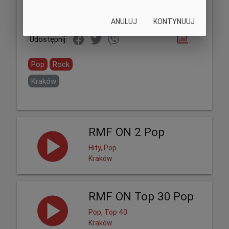
ANULUJ
KONTYNUUJ
Udostępnij:
Pop
Rock
Kraków
RMF ON 2 Pop
Hity, Pop
Kraków
RMF ON Top 30 Pop
Pop, Top 40
Kraków