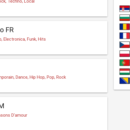
ock, Techno, Local
o FR
, Electronica, Funk, Hits
porain, Dance, Hip Hop, Pop, Rock
FM
nsons D'amour