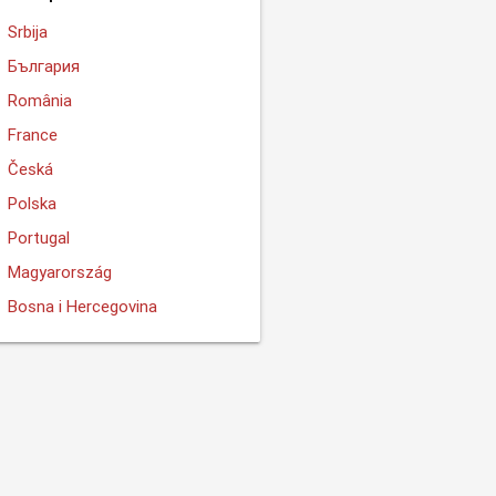
Srbija
България
România
France
Česká
Polska
Portugal
Magyarország
Bosna i Hercegovina