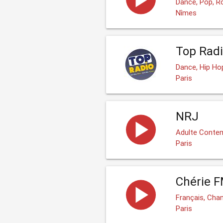
Dance, Pop, R
Nîmes
Top Radi
Dance, Hip Hop
Paris
NRJ
Adulte Contem
Paris
Chérie 
Français, Cha
Paris