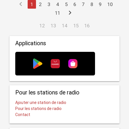
chevron_left
1
2
3
4
5
6
7
8
9
10
chevron_right
11
12
13
14
15
16
Applications
Pour les stations de radio
Ajouter une station de radio
Pour les stations de radio
Contact