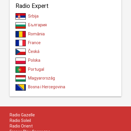
Radio Expert
Srbija
България
România
France
Česká
Polska
Portugal
Magyarország
Bosna i Hercegovina
Radio Gazelle
Radio Soleil
Radio Orient