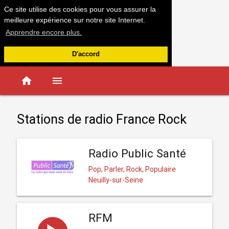
Ce site utilise des cookies pour vous assurer la
meilleure expérience sur notre site Internet.
Apprendre encore plus.
D'accord
home
menu
Stations de radio France Rock
Radio Public Santé
Pop, Parler, Rock, Populaire
Neuilly-sur-Seine
RFM