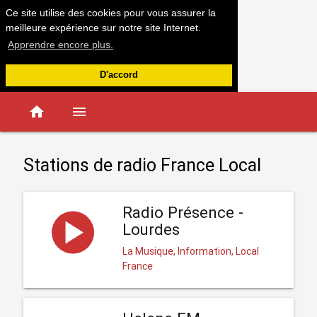
Ce site utilise des cookies pour vous assurer la
meilleure expérience sur notre site Internet.
Apprendre encore plus.
D'accord
home
menu
Stations de radio France Local
Radio Présence -
Lourdes
La Musique, Information, Local
France