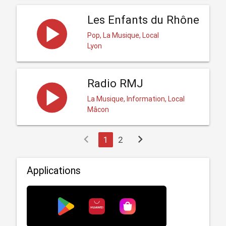
Les Enfants du Rhône
Pop, La Musique, Local
Lyon
Radio RMJ
La Musique, Information, Local
Mâcon
chevron_left
chevron_right
1
2
Applications