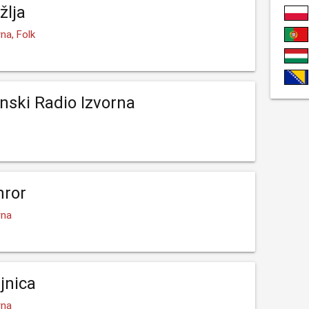
žlja
na, Folk
anski Radio Izvorna
hror
rna
jnica
rna