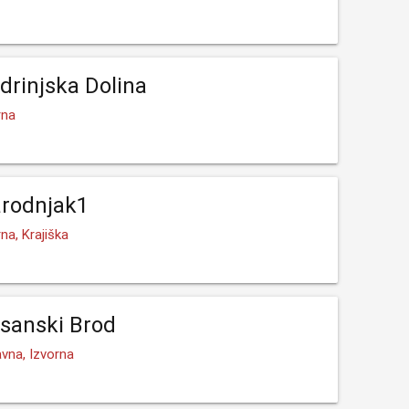
drinjska Dolina
rna
arodnjak1
na, Krajiška
sanski Brod
vna, Izvorna