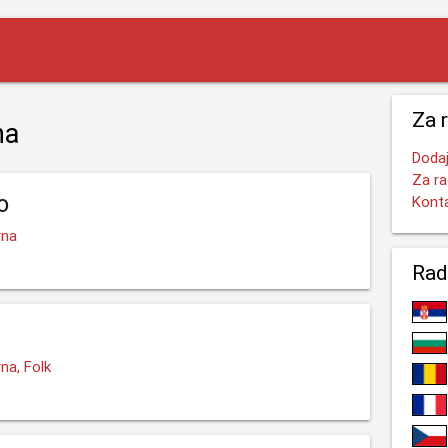
Za 
na
Dodaj
Za ra
o
Kont
rna
Rad
na, Folk