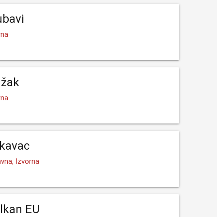
ubavi
rna
džak
rna
ukavac
vna, Izvorna
lkan EU