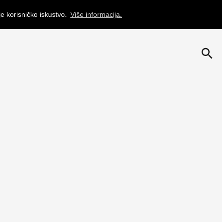
je korisničko iskustvo.
Više informacija.
search