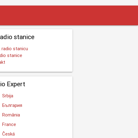
radio stanice
 radio stanicu
dio stanice
akt
io Expert
Srbija
България
România
France
Česká